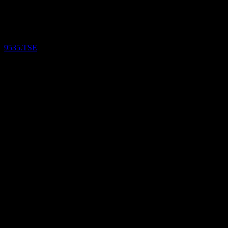
2026
Resultados financieros
9535.TSE
13
Feb
Confirmado
Q2 2025
Q3 2025
Q4 2025
Q1 2026
-3,73
7,04
17,81
28,58
Detalles
EPS esperado
N/D
BPA real