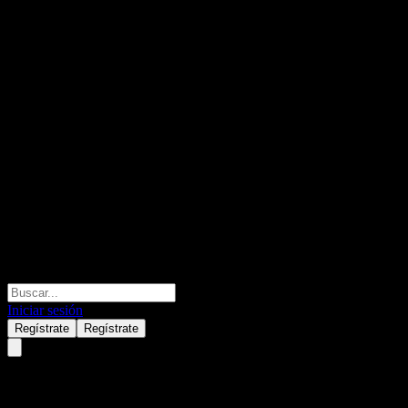
Iniciar sesión
Regístrate
Regístrate
Hiroshima Gas (9535.TSE) Q1