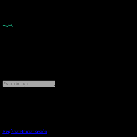
2.4843890686499996
Sorpresa en BPA
2,48
Porcentaje de sorpresa
+∞%
Descripción
Hiroshima Gas (9535.TSE) ha informado ganancias de
2.4843890686499996 por acción para Q1 2026.
0 Comments
Comparte tus ideas
Descarga la app Stock Events
Regístrate en una cuenta de Stock Events para crear tus propias
listas de seguimiento y seguir tu portafolio o dividendos.
Regístrate
Iniciar sesión