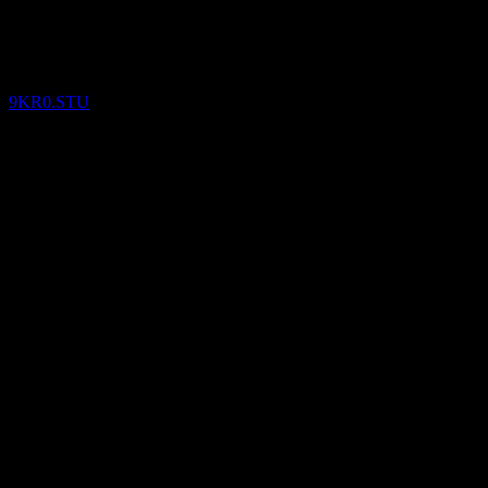
Resultados financieros
9KR0.STU
14
May
Confirmado
Q2 2026
-0,61
-0,53
-0,45
-0,37
Detalles
EPS esperado
-0.6129695
BPA real