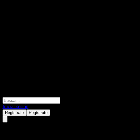
Iniciar sesión
Regístrate
Regístrate
Xos (9KR0.STU) Q2 2026