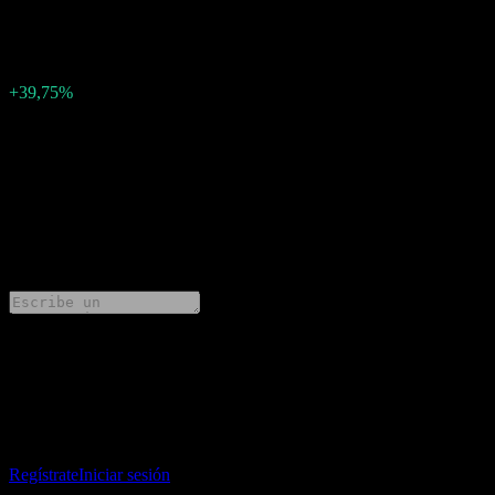
-0.3693059794
Sorpresa en BPA
0,24
Porcentaje de sorpresa
+39,75%
Descripción
Xos (9KR0.STU) ha informado ganancias de -0.3693059794 por
acción para Q2 2026.
0 Comments
Comparte tus ideas
Descarga la app Stock Events
Regístrate en una cuenta de Stock Events para crear tus propias
listas de seguimiento y seguir tu portafolio o dividendos.
Regístrate
Iniciar sesión