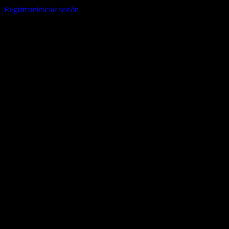
listas de seguimiento y seguir tu portafolio o dividendos.
Regístrate
Iniciar sesión