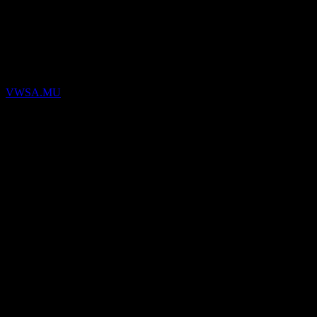
(VWSA.MU) Q1 2026
Resultados financieros
VWSA.MU
5
Feb
Confirmado
Q1 2026
0,42
0,43
0,43
0,44
Detalles
EPS esperado