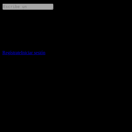
Comparte tus ideas
Descarga la app Stock Events
Regístrate en una cuenta de Stock Events para crear tus propias
listas de seguimiento y seguir tu portafolio o dividendos.
Regístrate
Iniciar sesión