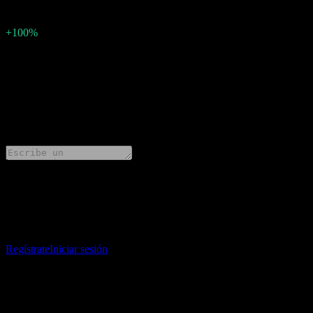
-0,9
Porcentaje de sorpresa
+100%
Descripción
Metro (MTRAF) publicará los resultados financieros de Q3 2026 el a
0 Comments
Comparte tus ideas
Descarga la app Stock Events
Regístrate en una cuenta de Stock Events para crear tus propias listas 
Regístrate
Iniciar sesión