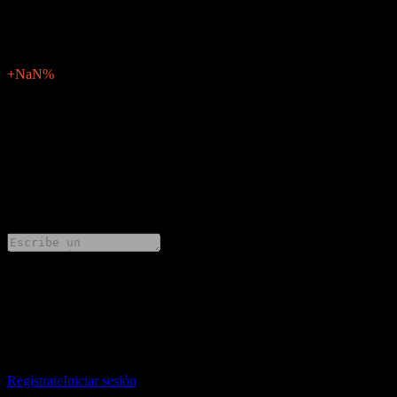
N/D
Sorpresa en BPA
0
Porcentaje de sorpresa
+NaN%
Descripción
Yest (122640.KQ) publicará los resultados financieros de Q2 2026
el mayo 14, 2026.
0 Comments
Comparte tus ideas
Descarga la app Stock Events
Regístrate en una cuenta de Stock Events para crear tus propias
listas de seguimiento y seguir tu portafolio o dividendos.
Regístrate
Iniciar sesión