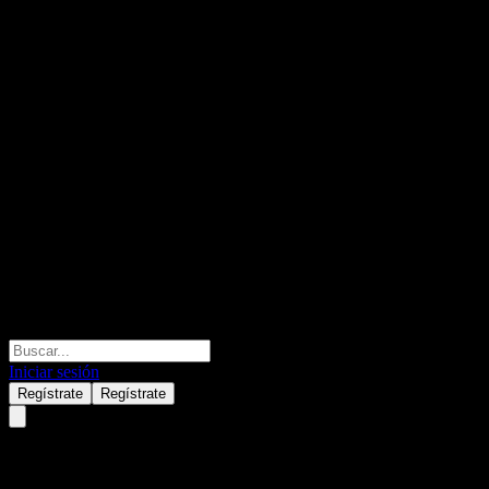
Iniciar sesión
Regístrate
Regístrate
Yest (122640.KQ) Q2 2026