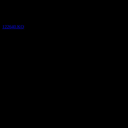
Resultados financieros
122640.KQ
14
May
Confirmado
Dec 18
Q4 2025
Q1 2026
Q2 2026
2,55
2,88
3,22
3,55
Detalles
EPS esperado
N/D
BPA real