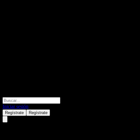
Iniciar sesión
Regístrate
Regístrate
Las acciones de PepsiCo bajan