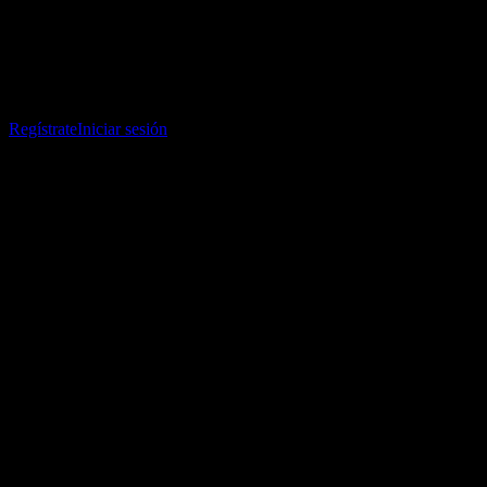
Comparte tus ideas
Descarga la app Stock Events
Regístrate en una cuenta de Stock Events para crear tus propias
listas de seguimiento y seguir tu portafolio o dividendos.
Regístrate
Iniciar sesión