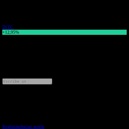
Cambio de precio
INTC
+12,95%
Descripción
Intel (INTC) sube +12,95% a $108,18 hoy.
0 Comments
Comparte tus ideas
Descarga la app Stock Events
Regístrate en una cuenta de Stock Events para crear tus propias
listas de seguimiento y seguir tu portafolio o dividendos.
Regístrate
Iniciar sesión