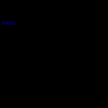
2026
Calificación
GOOGL
Precio objetivo