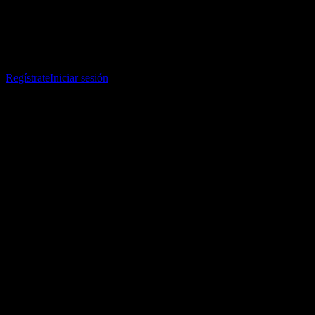
Comparte tus ideas
Descarga la app Stock Events
Regístrate en una cuenta de Stock Events para crear tus propias
listas de seguimiento y seguir tu portafolio o dividendos.
Regístrate
Iniciar sesión