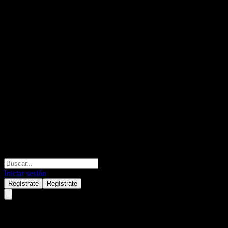
Iniciar sesión
Regístrate
Regístrate
Alphabet (GOOGL) junio 01,