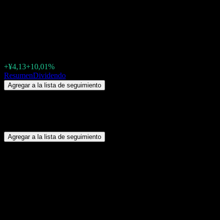
Hubei Heyuan Gas (002971.SZ) D
por dividendo
¥45,38
+¥4,13
+10,01%
Friday 00:00
Resumen
Dividendo
Agregar a la lista de seguimiento
Resumen
Hubei Heyuan Gas (002971.SZ) no paga dividendos.
Agregar a la lista de seguimiento