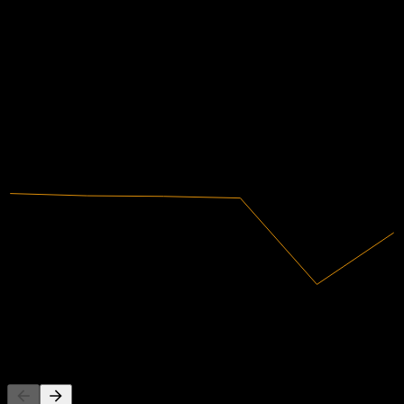
Finanzas
-47,92%
Margen de beneficio
No rentable
2020
2021
2022
2023
2024
2025
346,1M
Ingresos
-165,84M
Ingreso neto
Competidores