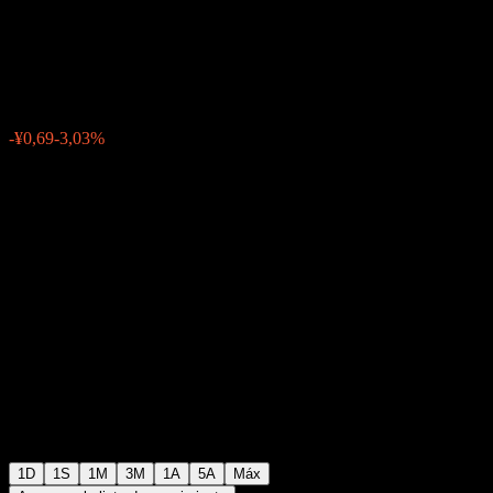
Decoration Engineering.
¥22,06
0
-¥0,69
-3,03%
05:30 Hoy
1D
1S
1M
3M
1A
5A
Máx