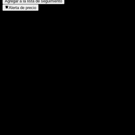
Agregar a la lista de seguimiento
Alerta de precio
Estadísticas
Máximo del día
22,76
Mínimo del día
21,93
Máximo 52S
39,7
Mínimo 52S
18,88
Volumen
6.136.890
Volumen prom.
10.365.608
Cap. bursátil
4,45B
Relación P/E
144,73
Rendimiento por dividendo
-
Dividendo