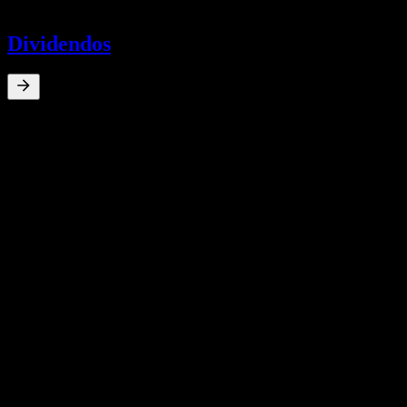
-
Dividendos
0
%
Rendimiento por dividendo
Jun 23
¥0,60
Jun 22
¥0,50
Jul 21
¥0,33
Sep 20
¥0,33
Crecimiento 10A
N/D
Crecimiento 5A
N/D
Crecimiento 3A
N/D
Crecimiento 1A
N/D