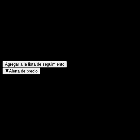
Engineering. del año pasado?
▼
¿Shenzhen Strongteam Decoration Engineering. paga
dividendos?
▼
¿Cuántos empleados tiene Shenzhen Strongteam Decoration
Engineering.?
▼
¿En qué sector se encuentra Shenzhen Strongteam Decoration
Engineering.?
▼
¿Cuándo realizó Shenzhen Strongteam Decoration Engineering.
un split de acciones?
▼
¿Dónde tiene su sede Shenzhen Strongteam Decoration
Engineering.?
▼
Agregar a la lista de seguimiento
Alerta de precio