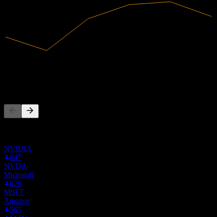
845,16B
Ingresos
35,66B
Ingreso neto
La gente también sigue
Esta lista se basa en las listas de seguimiento de usuarios de Stock
Events que siguen a 1211.HK. No es una recomendación de
inversión.
NVIDIA
647
NVDA
Microsoft
626
MSFT
Amazon
565