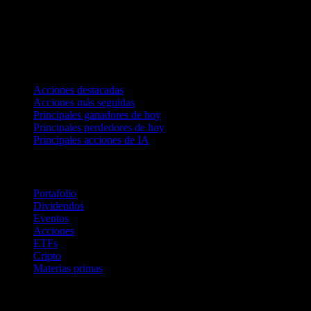
Colecciones
Acciones destacadas
Acciones más seguidas
Principales ganadores de hoy
Principales perdedores de hoy
Principales acciones de IA
Funciones
Portafolio
Dividendos
Eventos
Acciones
ETFs
Cripto
Materias primas
company