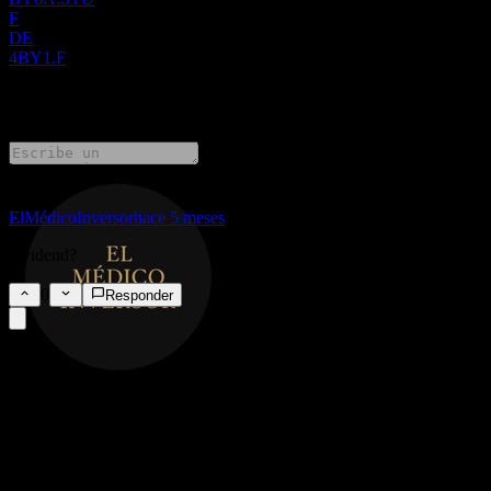
F
DE
4BY1.F
1 Comments
ElMédicoInversor
hace 5 meses
dividend?
0
Responder
FAQ
¿Cuál es el precio de la acción de BYD hoy?
▼
¿Cuál es el símbolo de la acción de BYD?
▼
¿Está subiendo el precio de la acción de BYD?
▼
¿Cuál es la capitalización de mercado de BYD?
▼