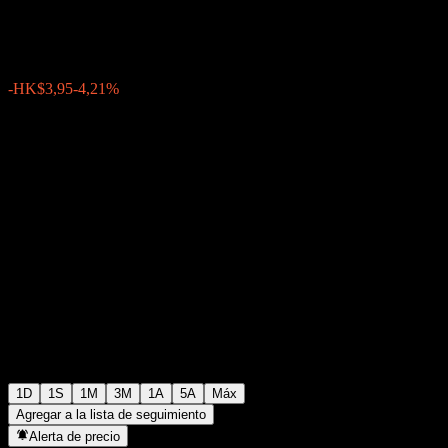
HK$89,85
6076
-HK$3,95
-4,21%
07:59 Hoy
1D
1S
1M
3M
1A
5A
Máx
Agregar a la lista de seguimiento
Alerta de precio