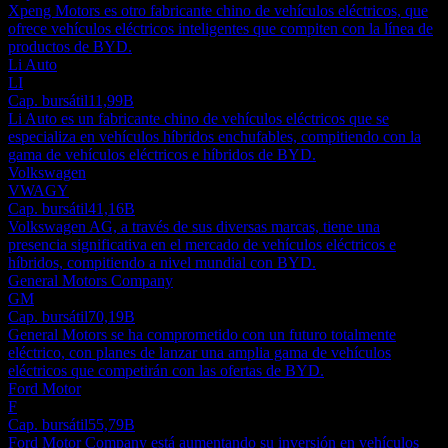
Xpeng Motors es otro fabricante chino de vehículos eléctricos, que
ofrece vehículos eléctricos inteligentes que compiten con la línea de
productos de BYD.
Li Auto
LI
Cap. bursátil
11,99B
Li Auto es un fabricante chino de vehículos eléctricos que se
especializa en vehículos híbridos enchufables, compitiendo con la
gama de vehículos eléctricos e híbridos de BYD.
Volkswagen
VWAGY
Cap. bursátil
41,16B
Volkswagen AG, a través de sus diversas marcas, tiene una
presencia significativa en el mercado de vehículos eléctricos e
híbridos, compitiendo a nivel mundial con BYD.
General Motors Company
GM
Cap. bursátil
70,19B
General Motors se ha comprometido con un futuro totalmente
eléctrico, con planes de lanzar una amplia gama de vehículos
eléctricos que competirán con las ofertas de BYD.
Ford Motor
F
Cap. bursátil
55,79B
Ford Motor Company está aumentando su inversión en vehículos