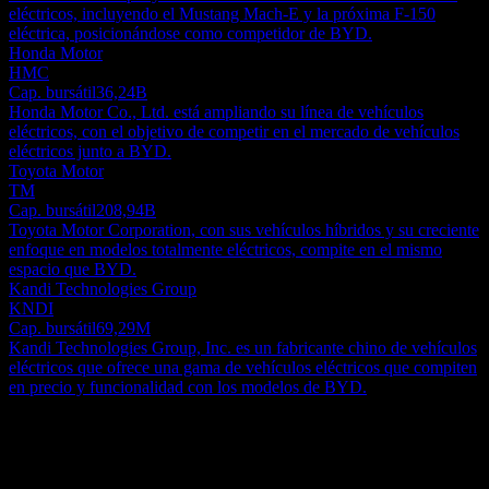
eléctricos, incluyendo el Mustang Mach-E y la próxima F-150
eléctrica, posicionándose como competidor de BYD.
Honda Motor
HMC
Cap. bursátil
36,24B
Honda Motor Co., Ltd. está ampliando su línea de vehículos
eléctricos, con el objetivo de competir en el mercado de vehículos
eléctricos junto a BYD.
Toyota Motor
TM
Cap. bursátil
208,94B
Toyota Motor Corporation, con sus vehículos híbridos y su creciente
enfoque en modelos totalmente eléctricos, compite en el mismo
espacio que BYD.
Kandi Technologies Group
KNDI
Cap. bursátil
69,29M
Kandi Technologies Group, Inc. es un fabricante chino de vehículos
eléctricos que ofrece una gama de vehículos eléctricos que compiten
en precio y funcionalidad con los modelos de BYD.
Acerca de
BYD Company Limited, una empresa china con sede en Shenzhen