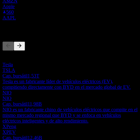
AMZN
Apple
560
AAPL
Competidores
Esta lista es un análisis basado en eventos recientes del mercado. No
es una recomendación de inversión.
Tesla
TSLA
Cap. bursátil
1,53T
Tesla es un fabricante líder de vehículos eléctricos (EV),
compitiendo directamente con BYD en el mercado global de EV.
NIO
NIO
Cap. bursátil
11,98B
NIO es un fabricante chino de vehículos eléctricos que compite en el
mismo mercado regional que BYD y se enfoca en vehículos
eléctricos inteligentes y de alto rendimiento.
XPeng
XPEV
Cap. bursátil
12,46B