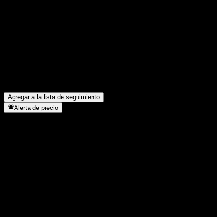
¿Cuándo es la próxima fecha de resultados financieros de BYD?
▼
¿Cuáles fueron los resultados financieros de BYD el trimestre
pasado?
▼
¿Cuál fue el ingreso de BYD el año pasado?
▼
¿Cuál fue el ingreso neto de BYD del año pasado?
▼
¿BYD paga dividendos?
▼
¿Cuántos empleados tiene BYD?
▼
¿En qué sector se encuentra BYD?
▼
¿Cuándo realizó BYD un split de acciones?
▼
¿Dónde tiene su sede BYD?
▼
Agregar a la lista de seguimiento
Alerta de precio