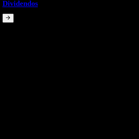
Dividendos
0
%
Rendimiento por dividendo
May 24
¥0,02
Jun 21
¥0,08
Jul 20
¥0,10
Jun 19
¥0,13
Jun 18
¥0,16
Crecimiento 10A
N/D
Crecimiento 5A
N/D
Crecimiento 3A
N/D
Crecimiento 1A
N/D