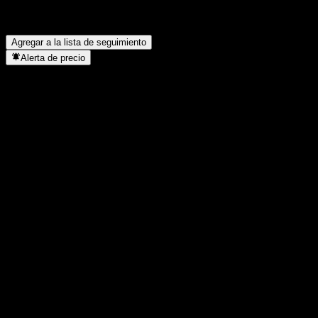
¿Cuándo realizó Shenzhen Anche Technologies un split de
acciones?
▼
¿Dónde tiene su sede Shenzhen Anche Technologies?
▼
Agregar a la lista de seguimiento
Alerta de precio