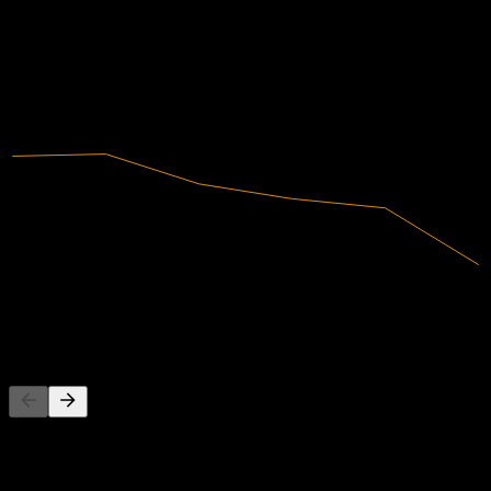
-48,3%
Margen de beneficio
No rentable
2019
2020
2021
2022
2023
2024
881,4M
Ingresos
-425,72M
Ingreso neto
Competidores
Esta lista es un análisis basado en eventos recientes del mercado. No
es una recomendación de inversión.