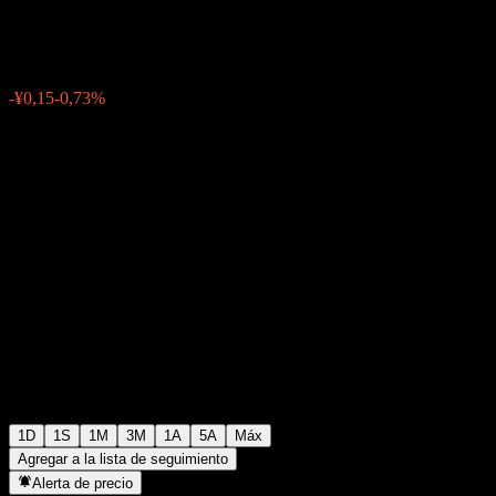
¥20,30
0
-¥0,15
-0,73%
05:59 Hoy
1D
1S
1M
3M
1A
5A
Máx
Agregar a la lista de seguimiento
Alerta de precio