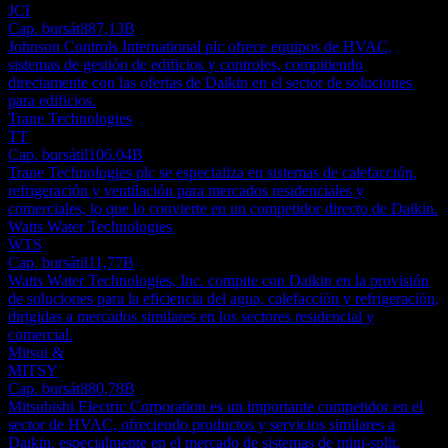
JCI
Cap. bursátil
87,13B
Johnson Controls International plc ofrece equipos de HVAC,
sistemas de gestión de edificios y controles, compitiendo
directamente con las ofertas de Daikin en el sector de soluciones
para edificios.
Trane Technologies
TT
Cap. bursátil
106,04B
Trane Technologies plc se especializa en sistemas de calefacción,
refrigeración y ventilación para mercados residenciales y
comerciales, lo que lo convierte en un competidor directo de Daikin.
Watts Water Technologies
WTS
Cap. bursátil
11,77B
Watts Water Technologies, Inc. compite con Daikin en la provisión
de soluciones para la eficiencia del agua, calefacción y refrigeración,
dirigidas a mercados similares en los sectores residencial y
comercial.
Mitsui &
MITSY
Cap. bursátil
80,78B
Mitsubishi Electric Corporation es un importante competidor en el
sector de HVAC, ofreciendo productos y servicios similares a
Daikin, especialmente en el mercado de sistemas de mini-split.