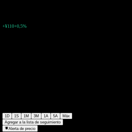
¥22.210
286
+¥110
+0,5%
Friday 06:30
1D
1S
1M
3M
1A
5A
Máx
Agregar a la lista de seguimiento
Alerta de precio