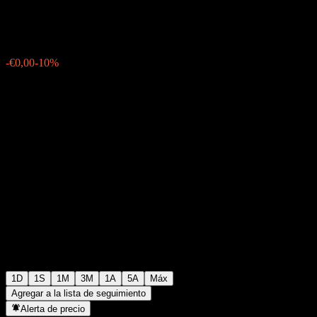
€0,018000
0
-€0,00
-10%
Friday 13:40
1D
1S
1M
3M
1A
5A
Máx
Agregar a la lista de seguimiento
Alerta de precio