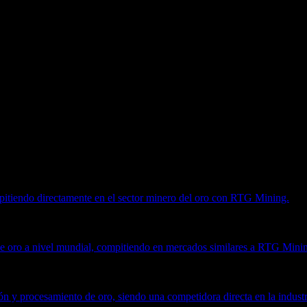
 es una recomendación de inversión.
pitiendo directamente en el sector minero del oro con RTG Mining.
e oro a nivel mundial, compitiendo en mercados similares a RTG Mini
n y procesamiento de oro, siendo una competidora directa en la industr