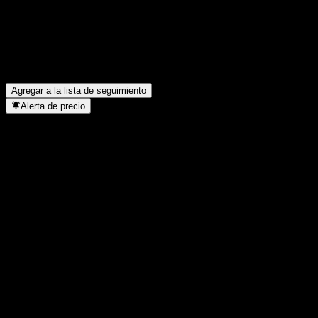
¿Cuál es la capitalización de mercado de Atlan Bhd?
▼
¿Cuál fue el ingreso de Atlan Bhd el año pasado?
▼
¿Cuál fue el ingreso neto de Atlan Bhd del año pasado?
▼
¿Atlan Bhd paga dividendos?
▼
¿En qué sector se encuentra Atlan Bhd?
▼
¿Cuándo realizó Atlan Bhd un split de acciones?
▼
Agregar a la lista de seguimiento
Alerta de precio