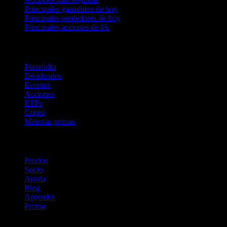
Principales ganadores de hoy
Principales perdedores de hoy
Principales acciones de IA
Funciones
Portafolio
Dividendos
Eventos
Acciones
ETFs
Cripto
Materias primas
company
Precios
Socio
Ayuda
Blog
Aprender
Prensa
Legal