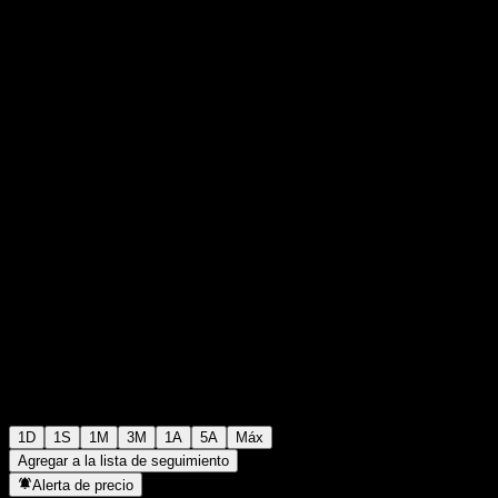
RM2,54
2
+RM0,00
+0%
02:43 Hoy
1D
1S
1M
3M
1A
5A
Máx
Agregar a la lista de seguimiento
Alerta de precio