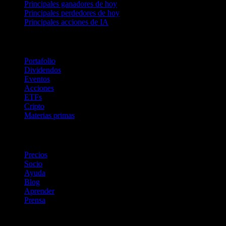
Principales ganadores de hoy
Principales perdedores de hoy
Principales acciones de IA
Funciones
Portafolio
Dividendos
Eventos
Acciones
ETFs
Cripto
Materias primas
company
Precios
Socio
Ayuda
Blog
Aprender
Prensa
Legal