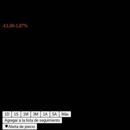
€52,50
6042
-€1,00
-1,87%
Friday 06:03
1D
1S
1M
3M
1A
5A
Máx
Agregar a la lista de seguimiento
Alerta de precio