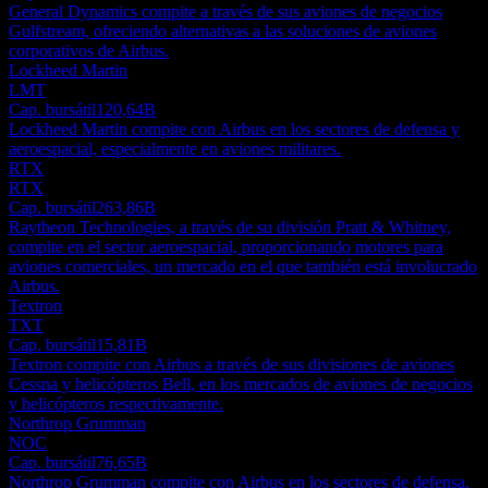
General Dynamics compite a través de sus aviones de negocios
Gulfstream, ofreciendo alternativas a las soluciones de aviones
corporativos de Airbus.
Lockheed Martin
LMT
Cap. bursátil
120,64B
Lockheed Martin compite con Airbus en los sectores de defensa y
aeroespacial, especialmente en aviones militares.
RTX
RTX
Cap. bursátil
263,86B
Raytheon Technologies, a través de su división Pratt & Whitney,
compite en el sector aeroespacial, proporcionando motores para
aviones comerciales, un mercado en el que también está involucrado
Airbus.
Textron
TXT
Cap. bursátil
15,81B
Textron compite con Airbus a través de sus divisiones de aviones
Cessna y helicópteros Bell, en los mercados de aviones de negocios
y helicópteros respectivamente.
Northrop Grumman
NOC
Cap. bursátil
76,65B
Northrop Grumman compite con Airbus en los sectores de defensa,