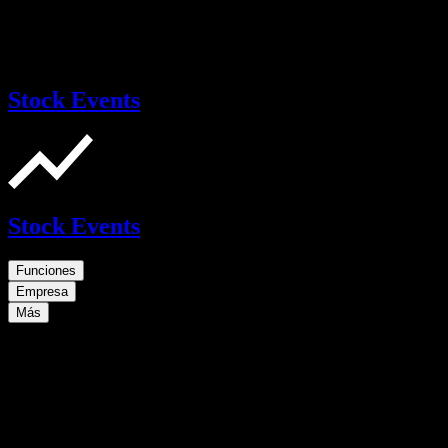
Stock Events
Stock Events
Funciones
Empresa
Más