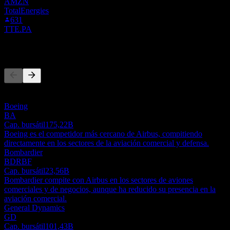
AMZN
TotalEnergies
631
TTE.PA
Competidores
Esta lista es un análisis basado en eventos recientes del mercado. No
es una recomendación de inversión.
Boeing
BA
Cap. bursátil
175,22B
Boeing es el competidor más cercano de Airbus, compitiendo
directamente en los sectores de la aviación comercial y defensa.
Bombardier
BDRBF
Cap. bursátil
23,56B
Bombardier compite con Airbus en los sectores de aviones
comerciales y de negocios, aunque ha reducido su presencia en la
aviación comercial.
General Dynamics
GD
Cap. bursátil
101,43B