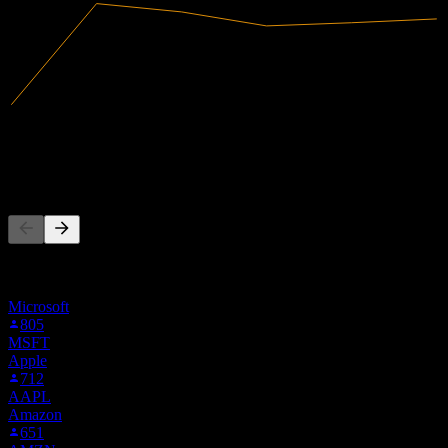
120,86B
Ingresos
7,86B
Ingreso neto
La gente también sigue
Esta lista se basa en las listas de seguimiento de usuarios de Stock
Events que siguen a AIRA.F. No es una recomendación de
inversión.
Microsoft
805
MSFT
Apple
712
AAPL
Amazon
651