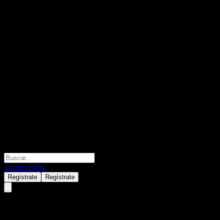
Iniciar sesión
Regístrate
Regístrate