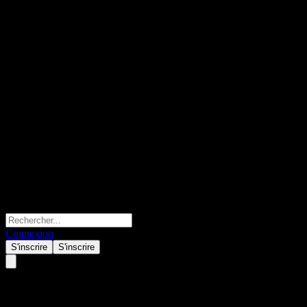
Connexion
S'inscrire
S'inscrire
Beijing Urban Construction De