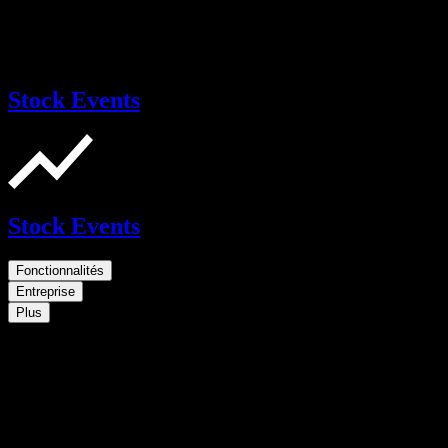
Stock Events
Stock Events
Fonctionnalités
Entreprise
Plus