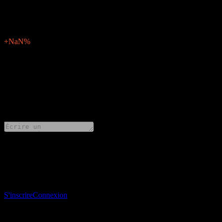
N/A
Surprise BPA
0
Pourcentage de surprise
+NaN%
Description
Beijing Urban Construction Design & Development Group (1599.HK) pu
0 Comments
Partage tes idées
Télécharge l’app Stock Events
Inscris-toi à un compte Stock Events pour créer tes propres listes de su
S'inscrire
Connexion