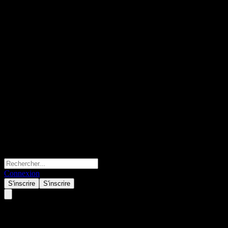
Connexion
S'inscrire
S'inscrire
Beijing Urban Construction De