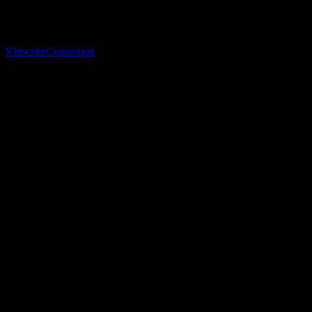
Télécharge l’app Stock Events
Inscris-toi à un compte Stock Events pour créer tes propres listes de
suivi et suivre ton portefeuille ou tes dividendes.
S'inscrire
Connexion