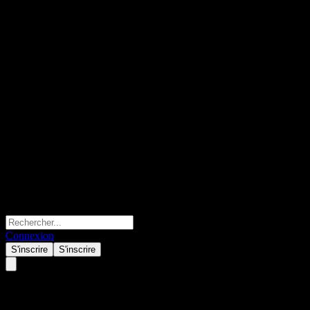
Connexion
S'inscrire
S'inscrire
Corporacion Interamericana