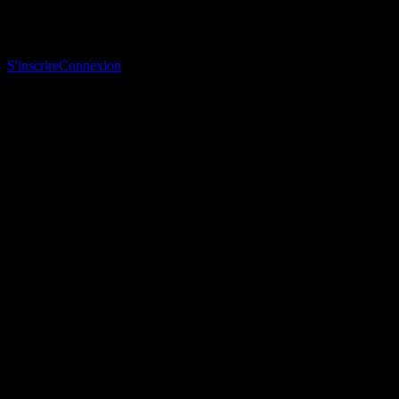
Télécharge l’app Stock Events
Inscris-toi à un compte Stock Events pour créer tes propres listes de
suivi et suivre ton portefeuille ou tes dividendes.
S'inscrire
Connexion