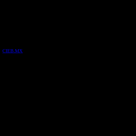
de Entretenimiento.B. DE C.V.
(CIEB.MX) Q3 2022
Résultats
financiers
CIEB.MX
27
Oct
Confirmé
Q4 2021
Q1 2022
Q2 2022
Q3 2022
0,12
3,83
7,53
11,24
Détails