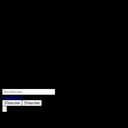
Connexion
S'inscrire
S'inscrire
Corporacion Interamericana