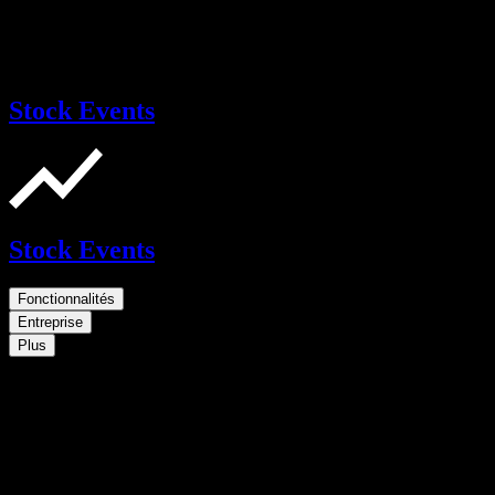
Stock Events
Stock Events
Fonctionnalités
Entreprise
Plus