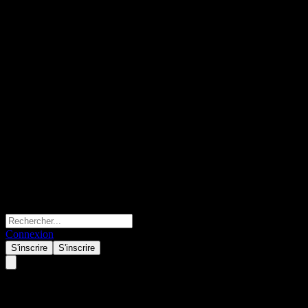
Connexion
S'inscrire
S'inscrire
CareTrust REIT (CTRE) Q1