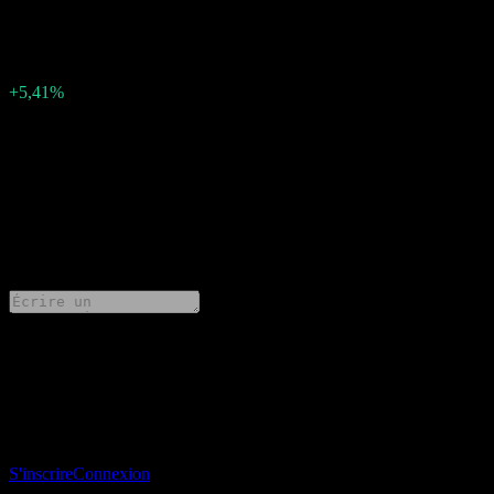
0.35
Surprise BPA
-0,02
Pourcentage de surprise
+5,41%
Description
CareTrust REIT (CTRE) a publié un bénéfice de 0.35 par action
pour Q1 2024.
0 Comments
Partage tes idées
Télécharge l’app Stock Events
Inscris-toi à un compte Stock Events pour créer tes propres listes de
suivi et suivre ton portefeuille ou tes dividendes.
S'inscrire
Connexion