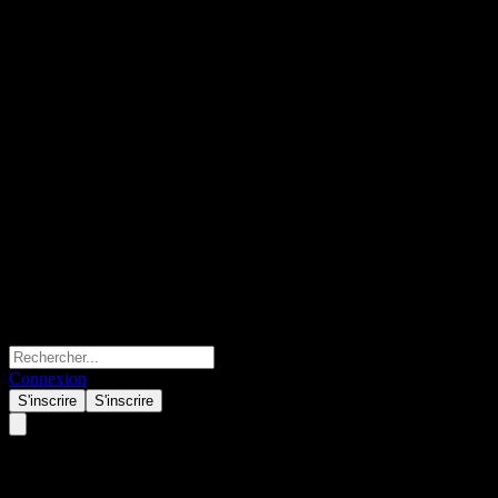
Connexion
S'inscrire
S'inscrire
Granite Point Mortgage Trust