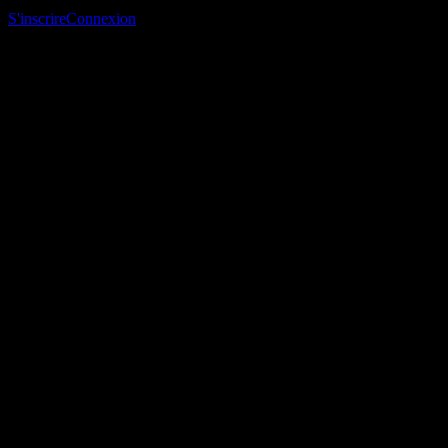
suivi et suivre ton portefeuille ou tes dividendes.
S'inscrire
Connexion