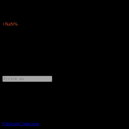
N/A
Surprise BPA
0
Pourcentage de surprise
+NaN%
Description
Adobe (ADBE) publiera ses résultats financiers de Q2 2024 le mai
15, 2024.
0 Comments
Partage tes idées
Télécharge l’app Stock Events
Inscris-toi à un compte Stock Events pour créer tes propres listes de
suivi et suivre ton portefeuille ou tes dividendes.
S'inscrire
Connexion