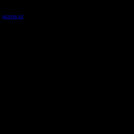
002938.SZ
24
Apr
Confirmé
Q2 2024
0,21
0,54
0,88
1,21
Détails
BPA attendu
N/A
BPA réel
0.21060918732
Surprise BPA