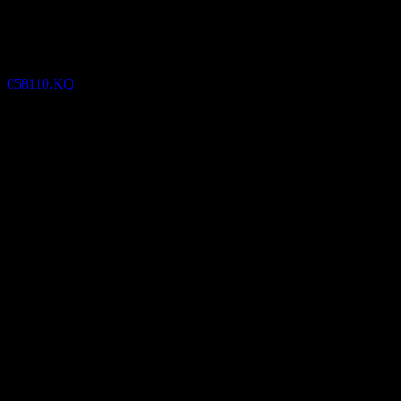
2024
Résultats financiers
058110.KQ
16
May
Confirmé
Q1 2022
Aug 22
Nov 22
Q2 2024
-95,35
-30,9
33,55
98
Détails
BPA attendu
N/A
BPA réel