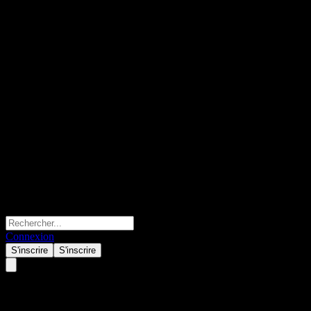
Connexion
S'inscrire
S'inscrire
MekicsLtd (058110.KQ) Q2