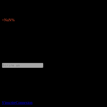
N/A
Surprise BPA
0
Pourcentage de surprise
+NaN%
Description
MekicsLtd (058110.KQ) publiera ses résultats financiers de Q2
2024 le mai 16, 2024.
0 Comments
Partage tes idées
Télécharge l’app Stock Events
Inscris-toi à un compte Stock Events pour créer tes propres listes de
suivi et suivre ton portefeuille ou tes dividendes.
S'inscrire
Connexion