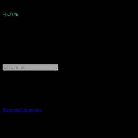
0,29
Pourcentage de surprise
+6,21%
Description
SpareBank 1 Ostlandet (0RU6.LSE) a publié un bénéfice de 4.92093
0 Comments
Partage tes idées
Télécharge l’app Stock Events
Inscris-toi à un compte Stock Events pour créer tes propres listes de su
S'inscrire
Connexion