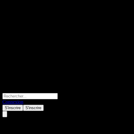
Connexion
S'inscrire
S'inscrire
SpareBank 1 Ostlandet (0RU6.