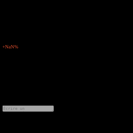
BPA attendu
N/A
BPA réel
N/A
Surprise BPA
0
Pourcentage de surprise
+NaN%
Description
Beijing Urban Construction Design & Development Group
(1599.HK) publiera ses résultats financiers de Q1 2025 le mars 26,
2025.
0 Comments
Partage tes idées