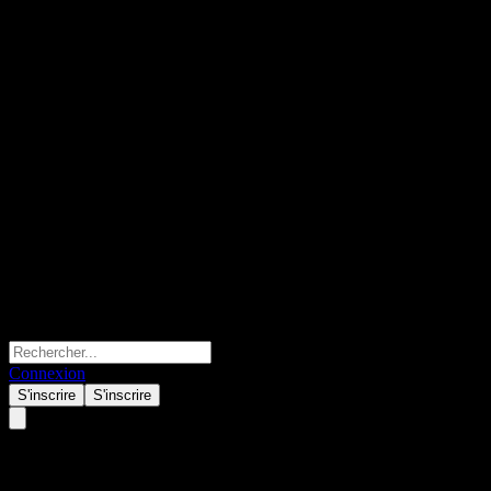
Connexion
S'inscrire
S'inscrire
Beijing Urban Construction