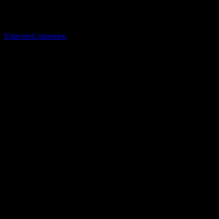
Télécharge l’app Stock Events
Inscris-toi à un compte Stock Events pour créer tes propres listes de
suivi et suivre ton portefeuille ou tes dividendes.
S'inscrire
Connexion