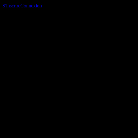
suivi et suivre ton portefeuille ou tes dividendes.
S'inscrire
Connexion