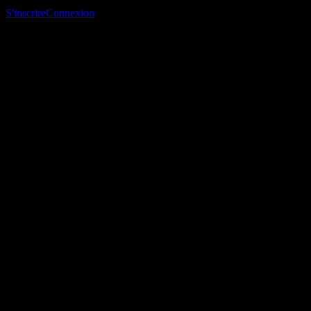
suivi et suivre ton portefeuille ou tes dividendes.
S'inscrire
Connexion