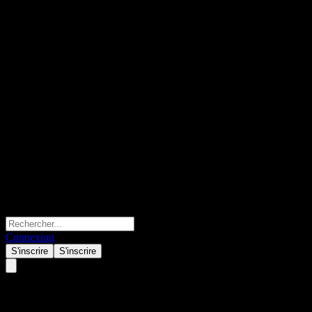
Connexion
S'inscrire
S'inscrire
Zhejiang Meida Industrial