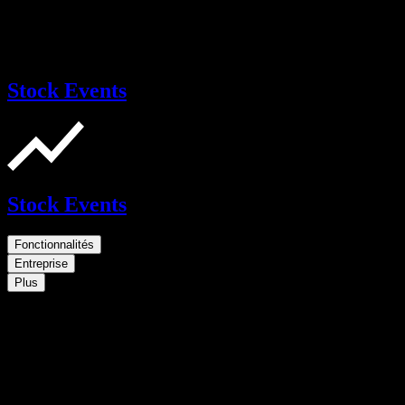
Stock Events
Stock Events
Fonctionnalités
Entreprise
Plus