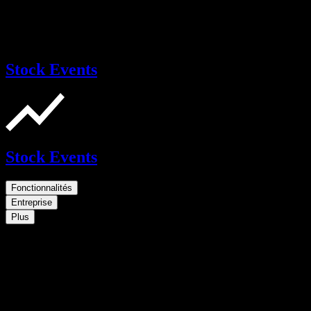
Stock Events
Stock Events
Fonctionnalités
Entreprise
Plus