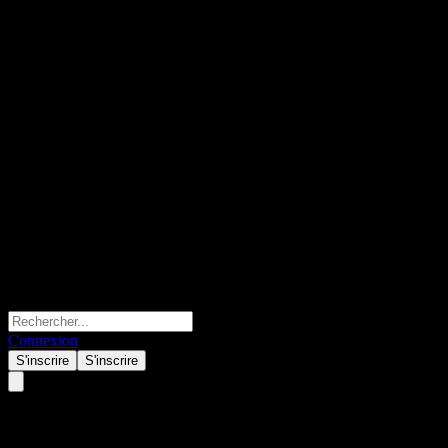
Connexion
S'inscrire
S'inscrire
Advicenne (ALDVI.PA) Q3