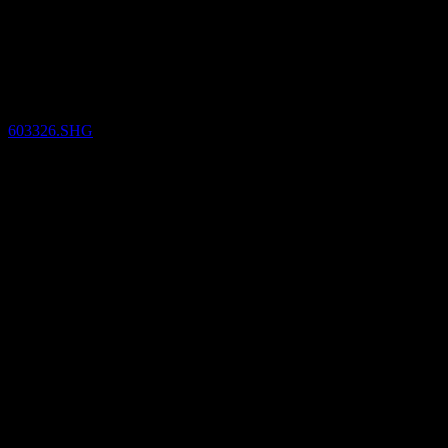
Furnishing (603326.SHG) Q4
2025
Résultats financiers
603326.SHG
14
Oct
Confirmé
Q3 2024
Q4 2024
Q2 2025
Q4 2025
999
333
-333
-999
Détails
BPA attendu