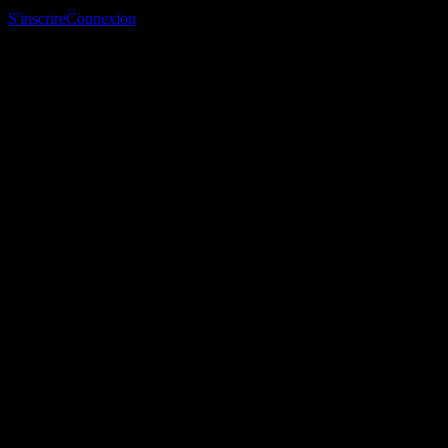
suivi et suivre ton portefeuille ou tes dividendes.
S'inscrire
Connexion