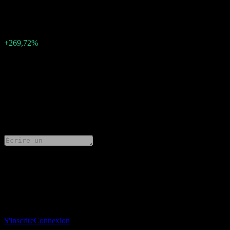
-0.7
Surprise BPA
-1,11
Pourcentage de surprise
+269,72%
Description
Core Natural Resources (CNR) a publié un bénéfice de -0.7 par
action pour Q3 2025.
0 Comments
Partage tes idées
Télécharge l’app Stock Events
Inscris-toi à un compte Stock Events pour créer tes propres listes de
suivi et suivre ton portefeuille ou tes dividendes.
S'inscrire
Connexion