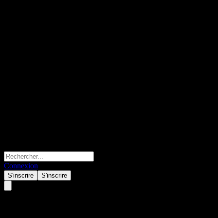
Connexion
S'inscrire
S'inscrire
Core Natural Resources (CNR)