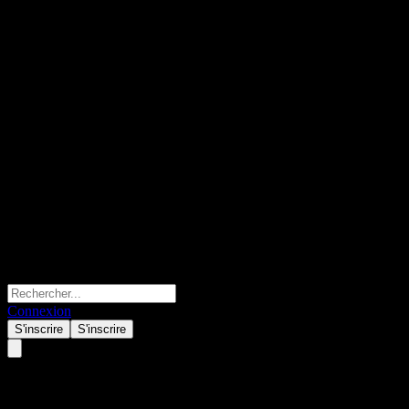
Connexion
S'inscrire
S'inscrire
Shinhan Financial Group.