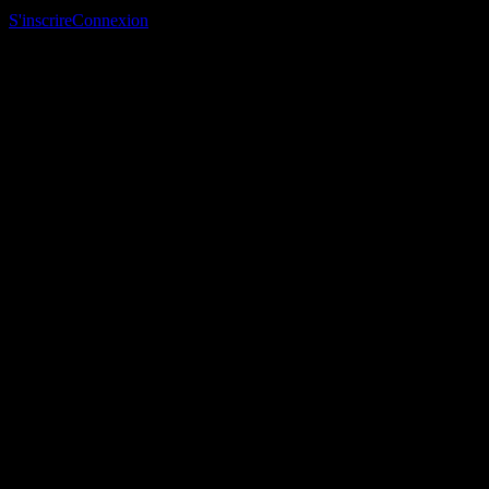
suivi et suivre ton portefeuille ou tes dividendes.
S'inscrire
Connexion