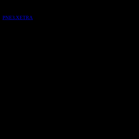
PNE3.XETRA
13
Nov
Confirmé
Q4 2024
Q2 2025
Q3 2025
Q4 2025
-0,39
-0,29
-0,18
-0,08
Détails
BPA attendu
N/A
BPA réel
-0.08072328448
Surprise BPA