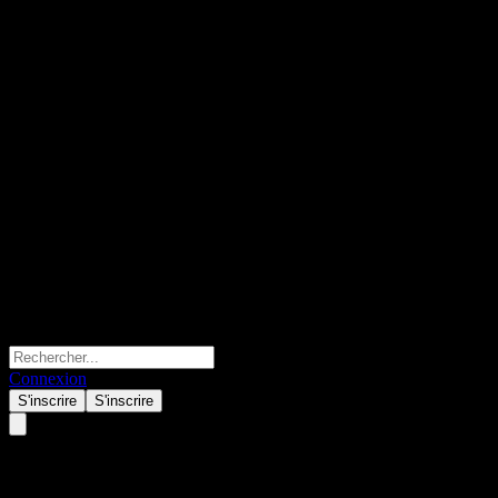
Connexion
S'inscrire
S'inscrire
Abacus Global Management