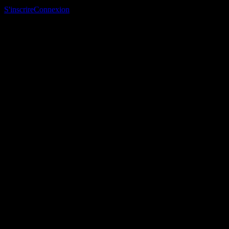
suivi et suivre ton portefeuille ou tes dividendes.
S'inscrire
Connexion