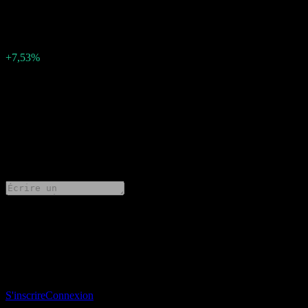
12.53
Surprise BPA
0,88
Pourcentage de surprise
+7,53%
Description
Blackrock (BLK) a publié un bénéfice de 12.53 par action pour Q2
2026.
0 Comments
Partage tes idées
Télécharge l’app Stock Events
Inscris-toi à un compte Stock Events pour créer tes propres listes de
suivi et suivre ton portefeuille ou tes dividendes.
S'inscrire
Connexion