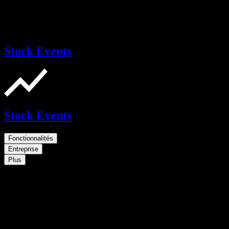
Stock Events
Stock Events
Fonctionnalités
Entreprise
Plus