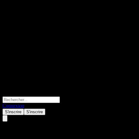
Connexion
S'inscrire
S'inscrire
Shanghai Biren Technology.