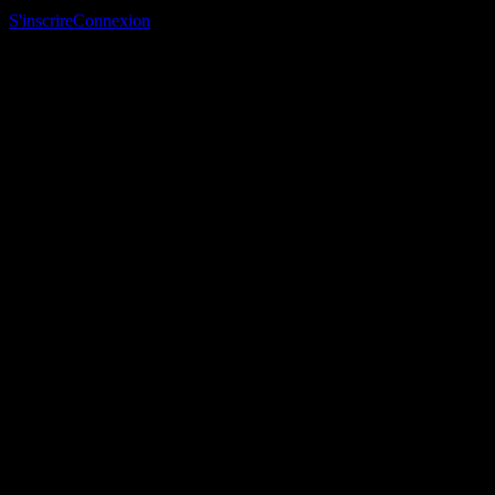
suivi et suivre ton portefeuille ou tes dividendes.
S'inscrire
Connexion