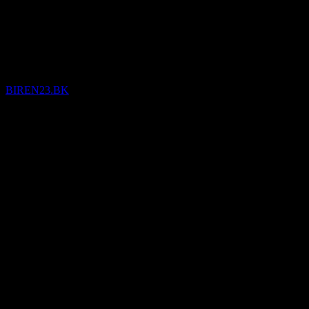
(BIREN23.BK) Q1 2026
Résultats financiers
BIREN23.BK
30
Mar
Confirmé
Q1 2026
-36,54
-24,77
-12,99
-1,22
Détails
BPA attendu