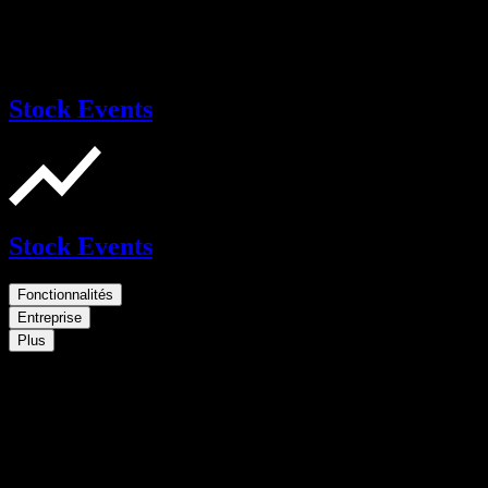
Stock Events
Stock Events
Fonctionnalités
Entreprise
Plus