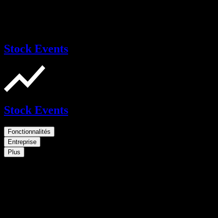
Stock Events
Stock Events
Fonctionnalités
Entreprise
Plus