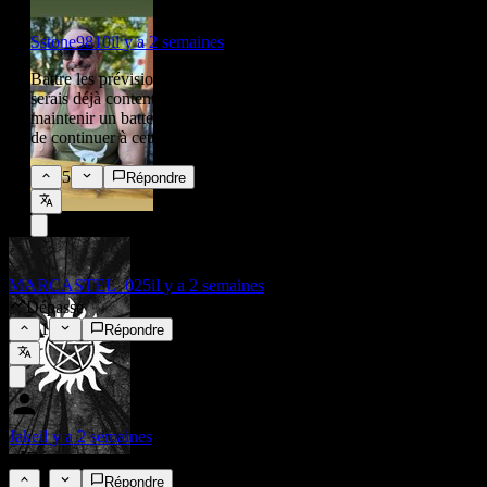
Sstone9810
il y a 2 semaines
Battre les prévisions de 217 %, c'est un peu dingue. En vrai, je
serais déjà content avec un battement constant de 20 %, mais
maintenir un battement de 217 %, c'est super difficile et très dur
de continuer à cette vitesse qui casse le cou.
5
Répondre
MARCASTEL_025
il y a 2 semaines
Dépasse
1
Répondre
Jake
il y a 2 semaines
Dépasse
1
Répondre