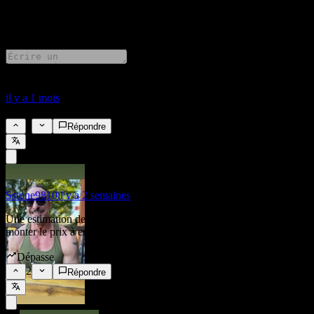
19 Comments
il y a 1 mois
Dépasse
5
Répondre
Sstone9810
il y a 2 semaines
Une estimation de 2,87 $ avec un dépassement de 20 % ferait
monter le prix à environ 3,444 $ par action
Dépasse
2
Répondre