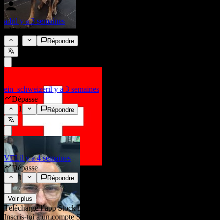
adr
il y a 3 semaines
Dépasse
1
Répondre
ein_schweizer
il y a 3 semaines
Dépasse
1
Répondre
VEL
il y a 4 semaines
Dépasse
1
Répondre
Voir plus
Télécharge l’app Stock Events
Inscris-toi à un compte Stock Events pour créer tes propres listes de