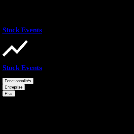
Stock Events
Stock Events
Fonctionnalités
Entreprise
Plus