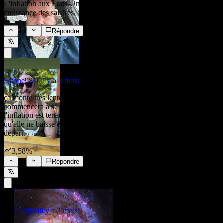
L'inflation aux États-Unis est maintenant plus élevée que la
croissance des salaires. En gros, t'es foutu.
13
Répondre
Sstone9810
il y a 3 mois
ça monte très lentement, mais le conflit au Moyen-Orient
commencera à se refléter dans les chiffres. Rappelez-vous que
l'inflation est tenace, c'est-à-dire qu'elle augmente 10 fois plus vite
qu'elle ne baisse et ne revient généralement jamais au point de
départ.
3,58%
10
Répondre
Pneuma
il y a 3 mois