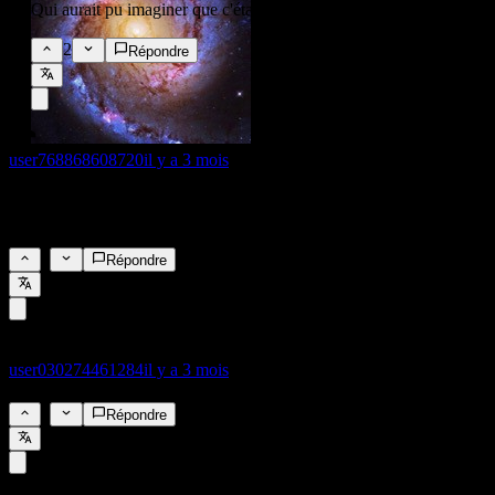
Qui aurait pu imaginer que c'était une bonne idée.
2
Répondre
user768868608720
il y a 3 mois
3,0
3%
6
Répondre
user030274461284
il y a 3 mois
4%
2
Répondre