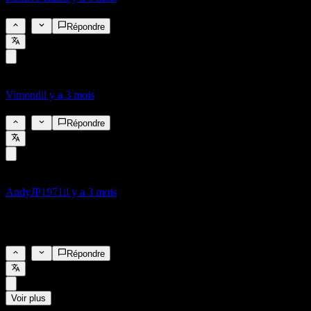
4%
2
Répondre
Vimond
il y a 3 mois
3,7%
1
Répondre
AndyJP1971
il y a 3 mois
Il tiendra sous la pression des Orange Kings, mais comme l'inflation,
il devrait augmenter.
1
Répondre
Voir plus