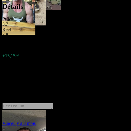
Détails
Prévu
3.7
Réel
3.8
Précédent
3.3
Variation
+15,15%
Description
États-Unis a publié Taux d'inflation pour Avril 2026.
30 Comments
Vince
il y a 3 mois