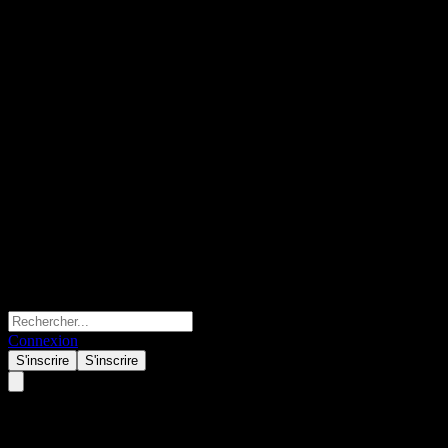
Connexion
S'inscrire
S'inscrire
États-Unis Taux d'inflation