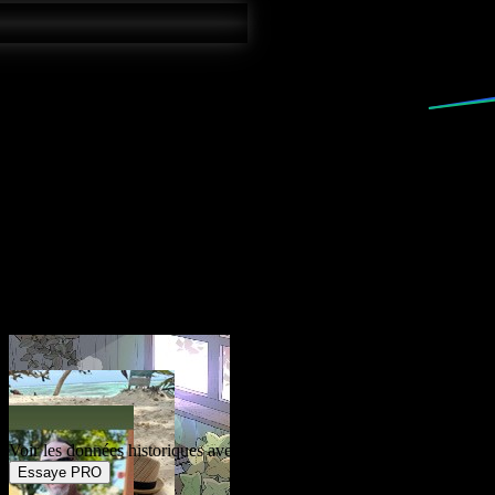
Actuel
3,8
%
Prévision
3,7
%
Voir les données historiques avec Pro
Essaye PRO