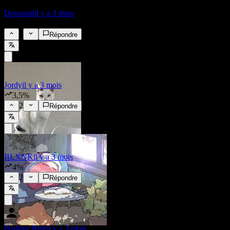
Desmosil
il y a 3 mois
4%
2
Répondre
Jordy
il y a 3 mois
3,5%
2
Répondre
BLXNK
il y a 3 mois
4%
2
Répondre
Positive Rate
il y a 3 mois