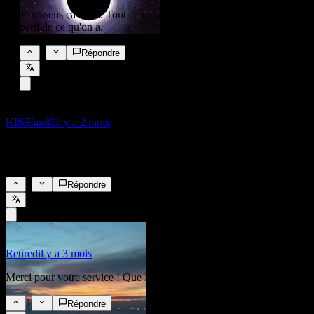
Je ressens ça aussi. Tout ce qu'on peut faire, c'est tirer le meilleur
parti de ce qu'on a.
0
Répondre
KISSfan81
il y a 2 mois
En pensant à nos voisins, amis et alliés américains aujourd'hui alors
qu'ils honorent leurs héros tombés au combat lors du Memorial Day.
1
Répondre
Retired
il y a 3 mois
Merci pour votre service ! Que Dieu bénisse les États-Unis !
1
Répondre