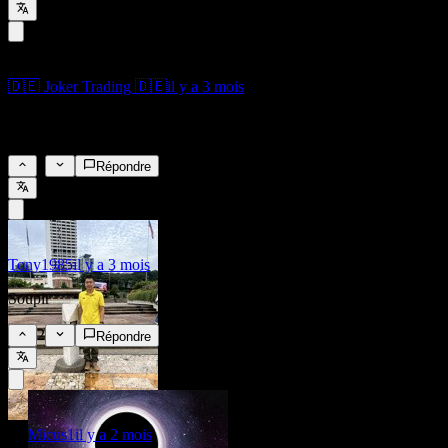
🇩🇪 Joker Trading 🇩🇪
il y a 3 mois
👍👍👍👍👍
3
Répondre
Tony1985
il y a 3 mois
Soupir
2
Répondre
Micus1
il y a 2 mois