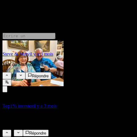
Jour férié boursier
10 Comments
Steve & Mary
il y a 3 mois
Jour du Souvenir
14
Répondre
Top1% investor
il y a 3 mois
Joyeux Memorial Day à tous ! Passez en revue vos investissements
et transactions et souhaitez à tous richesse et bénédictions.
4
Répondre