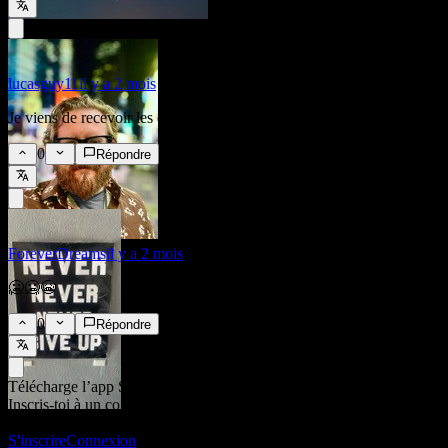
lucasguy11
il y a 2 mois
Je viens de recevoir les dividendes de NEO aussi… Je veux trader :(
0
Répondre
ForeverDreams
il y a 2 mois
🥶🥶😭
0
Répondre
Télécharge l’app Stock Events
Inscris-toi à un compte Stock Events pour créer tes propres listes de
suivi et suivre ton portefeuille ou tes dividendes.
S'inscrire
Connexion