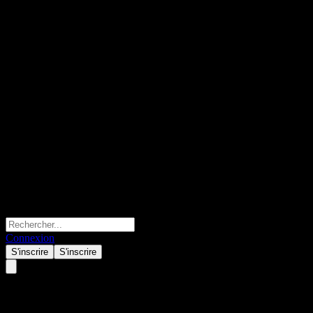
Connexion
S'inscrire
S'inscrire
USA Stocks (US) mai 25, 2026